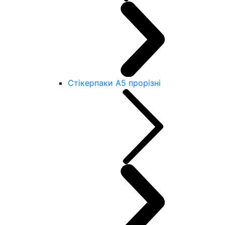
Стікерпаки А5 прорізні