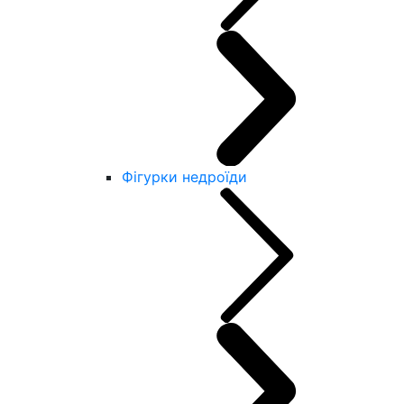
Фігурки недроїди