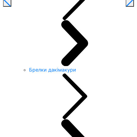
Брелки дакімакури