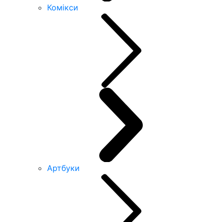
Комікси
Артбуки