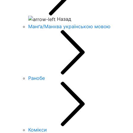
Назад
Манґа/Манхва українською мовою
Ранобе
Комікси