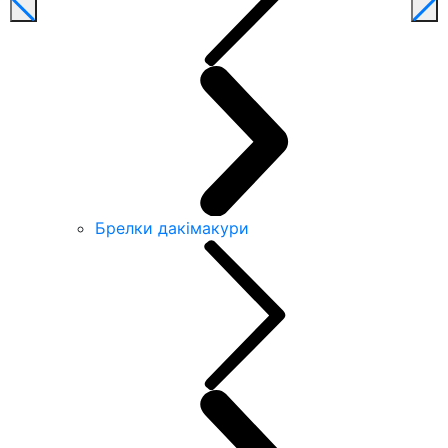
Брелки дакімакури