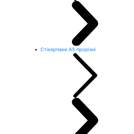
Стікерпаки А5 прорізні