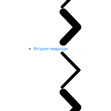
Фігурки недроїди