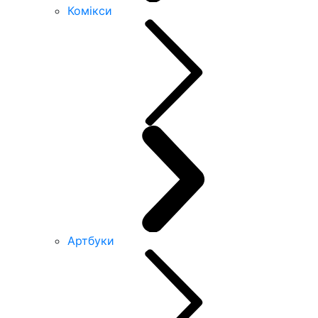
Комікси
Артбуки