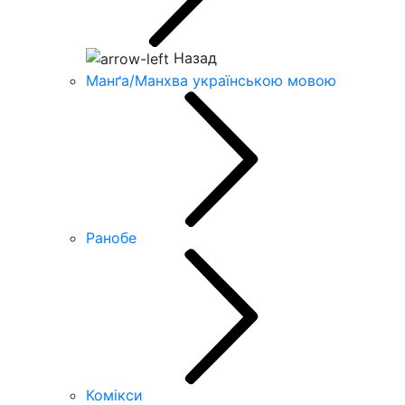
Назад
Манґа/Манхва українською мовою
Ранобе
Комікси