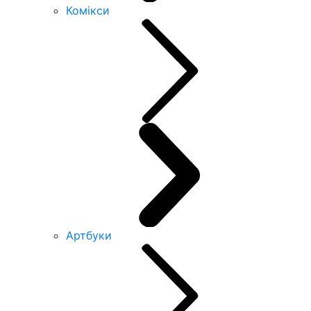
Комікси
Артбуки