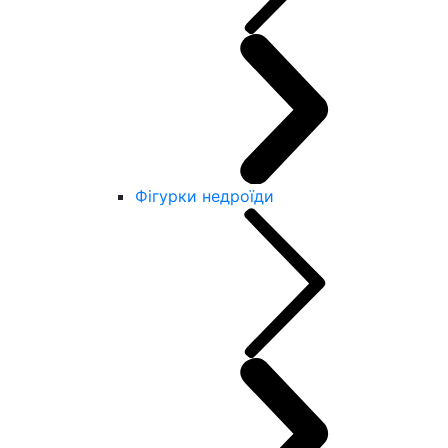
Фігурки недроїди