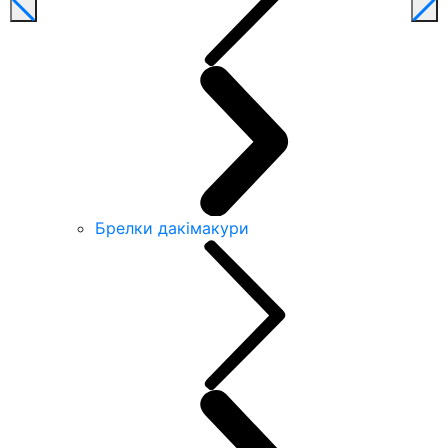
Брелки дакімакури