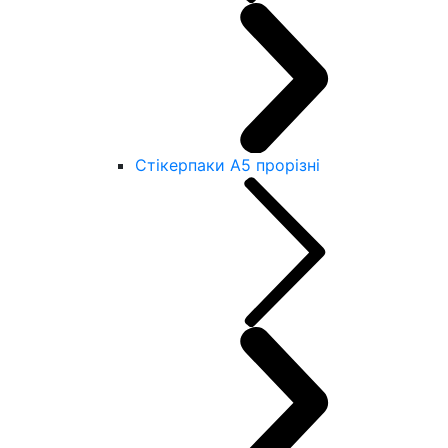
Стікерпаки А5 прорізні