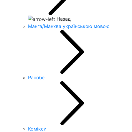
Назад
Манґа/Манхва українською мовою
Ранобе
Комікси