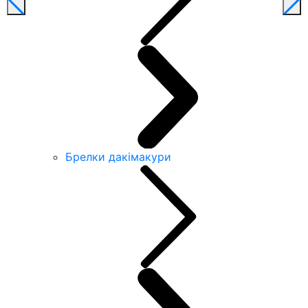
Брелки дакімакури