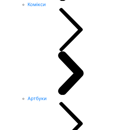
Комікси
Артбуки