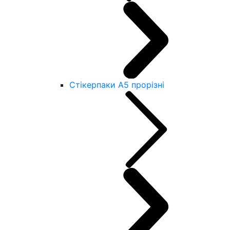
Стікерпаки А5 прорізні