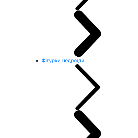
Фігурки недроїди