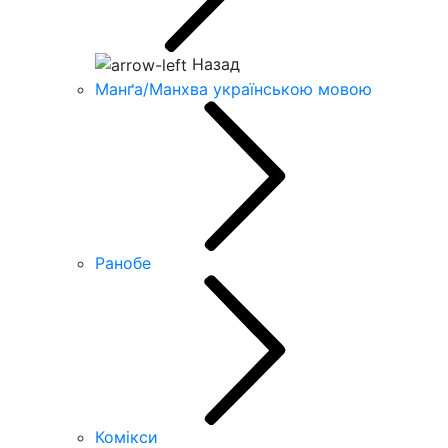
Назад
Манґа/Манхва українською мовою
Ранобе
Комікси