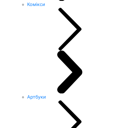
Комікси
Артбуки