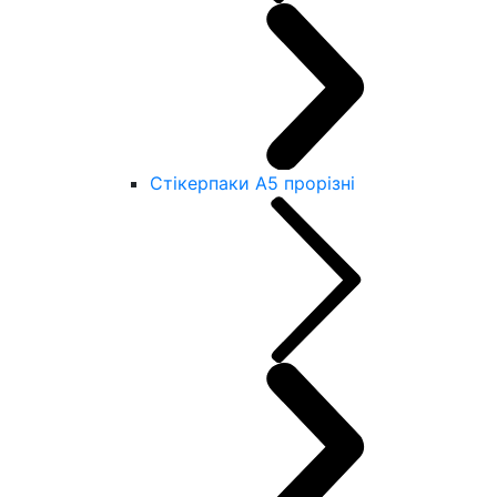
Стікерпаки А5 прорізні