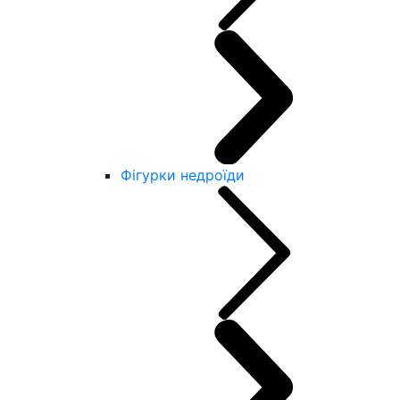
Фігурки недроїди