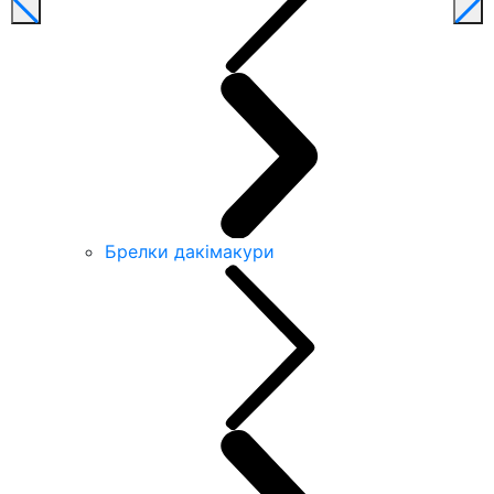
Брелки дакімакури