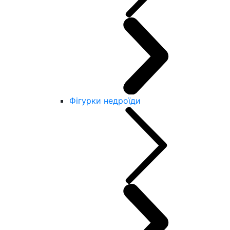
Фігурки недроїди