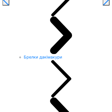
Брелки дакімакури