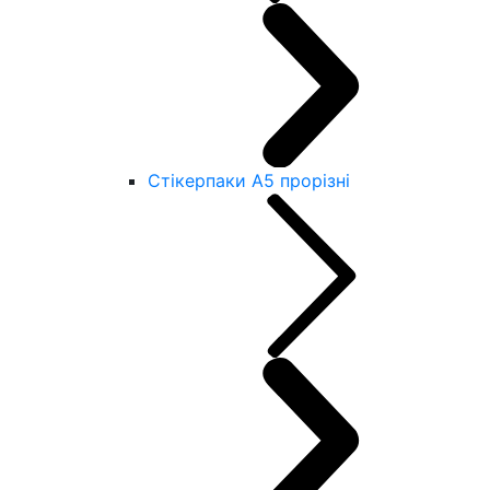
Стікерпаки А5 прорізні