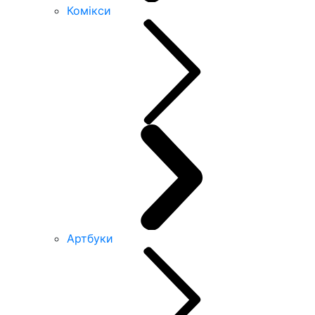
Комікси
Артбуки