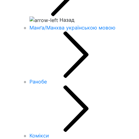
Назад
Манґа/Манхва українською мовою
Ранобе
Комікси