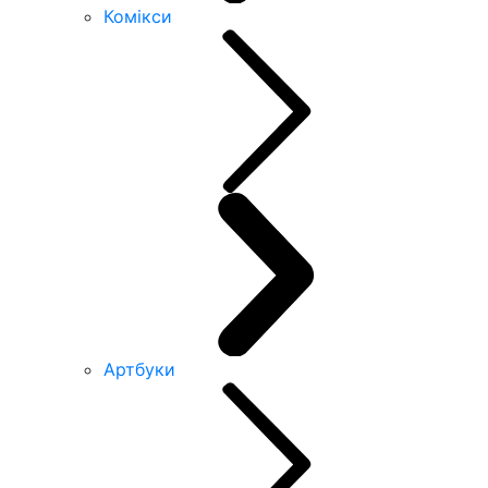
Комікси
Артбуки