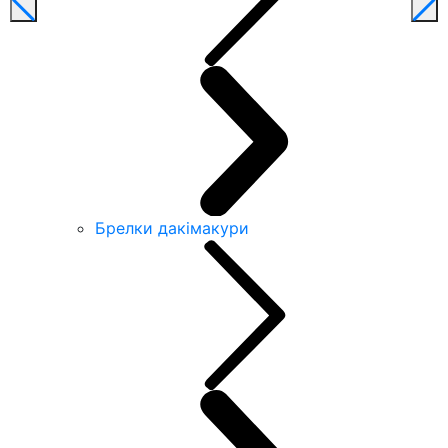
Брелки дакімакури