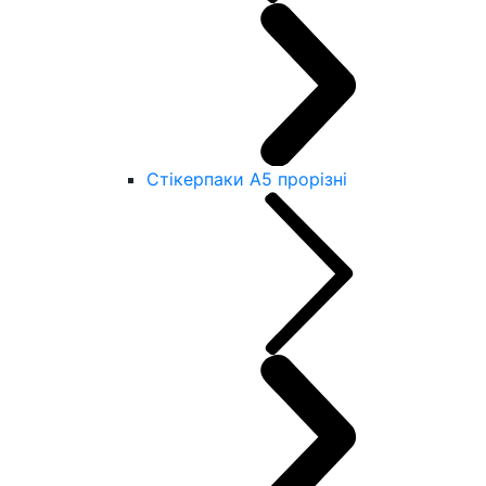
Стікерпаки А5 прорізні