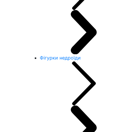
Фігурки недроїди