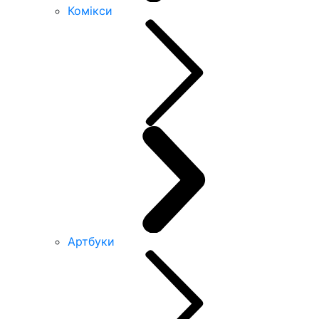
Комікси
Артбуки