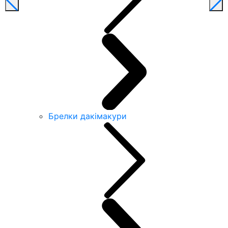
Брелки дакімакури