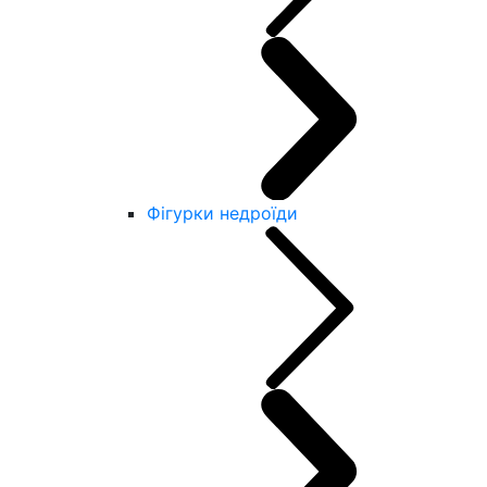
Фігурки недроїди