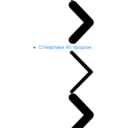
Стікерпаки А5 прорізні