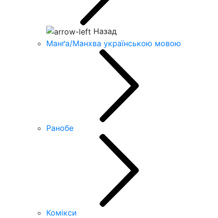
Назад
Манґа/Манхва українською мовою
Ранобе
Комікси