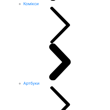
Комікси
Артбуки