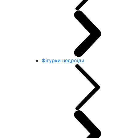
Фігурки недроїди