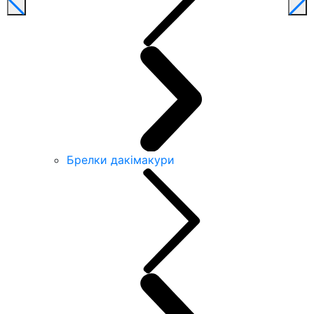
Брелки дакімакури