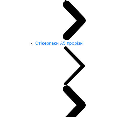
Стікерпаки А5 прорізні