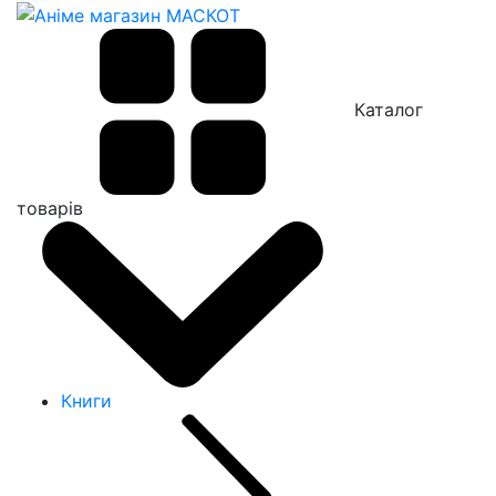
Каталог
товарів
Книги