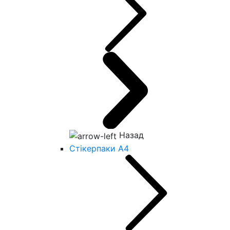
Назад
Стікерпаки А4