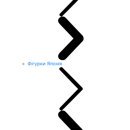
Фігурки Японія