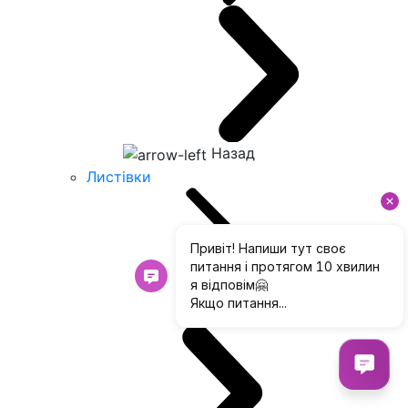
Назад
Листівки