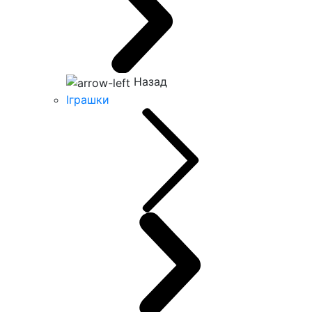
Назад
Іграшки