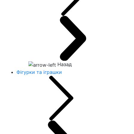
Назад
Фігурки та іграшки