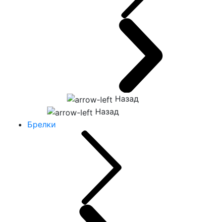
Назад
Назад
Брелки