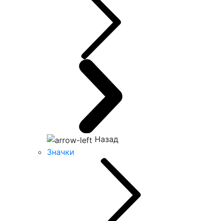
Назад
Значки