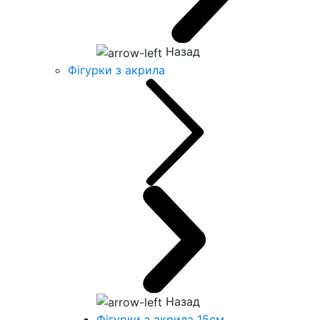
Назад
Фігурки з акрила
Назад
Фігурки з акрила 15см