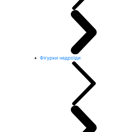
Фігурки недроїди