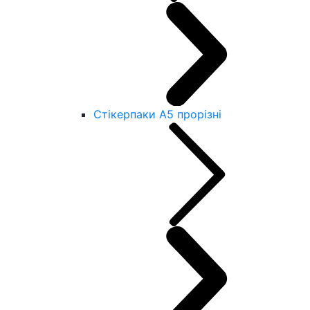
Стікерпаки А5 прорізні