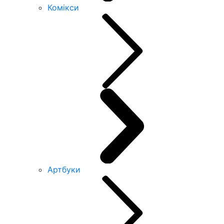
Комікси
Артбуки