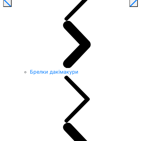
Брелки дакімакури