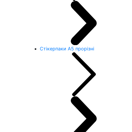
Стікерпаки А5 прорізні