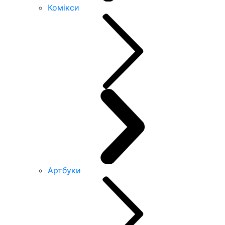
Комікси
Артбуки