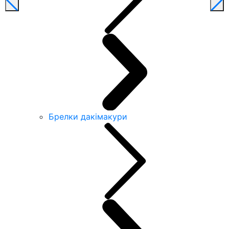
Брелки дакімакури