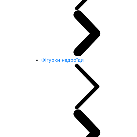
Фігурки недроїди