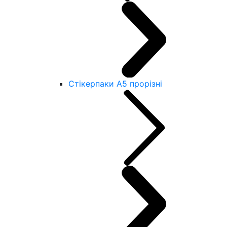
Стікерпаки А5 прорізні