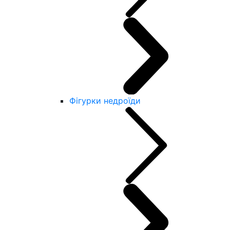
Фігурки недроїди