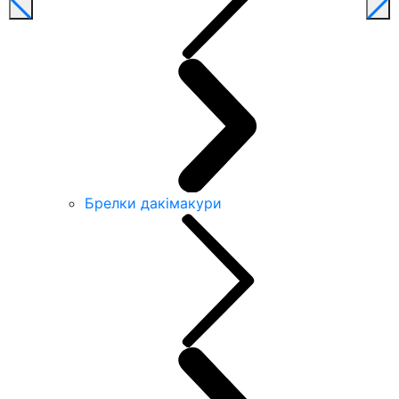
Брелки дакімакури