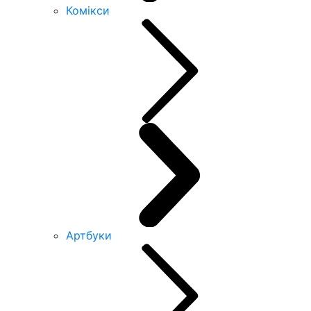
Комікси
Артбуки