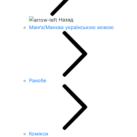
Назад
Манґа/Манхва українською мовою
Ранобе
Комікси