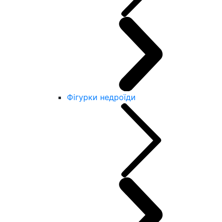
Фігурки недроїди