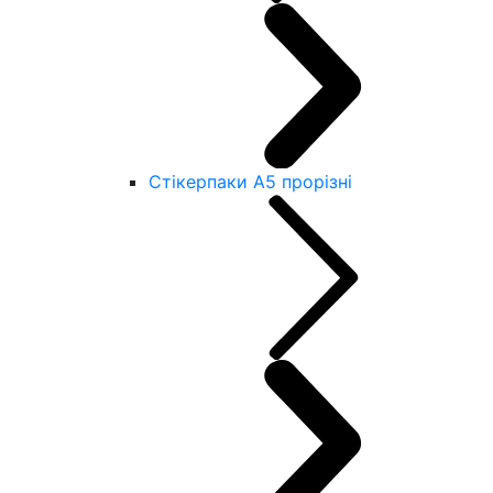
Стікерпаки А5 прорізні