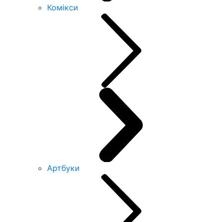
Комікси
Артбуки