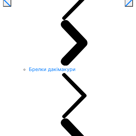
Брелки дакімакури