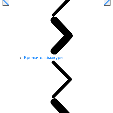
Брелки дакімакури