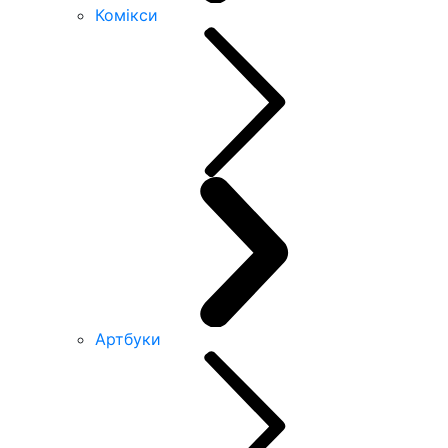
Комікси
Артбуки