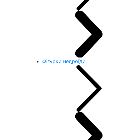
Фігурки недроїди