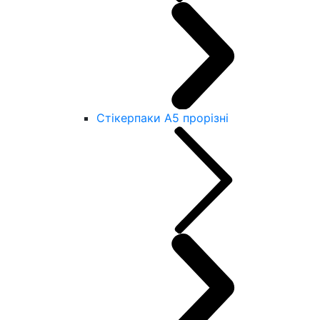
Стікерпаки А5 прорізні