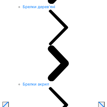
Брелки дерев'яні
Брелки акрил