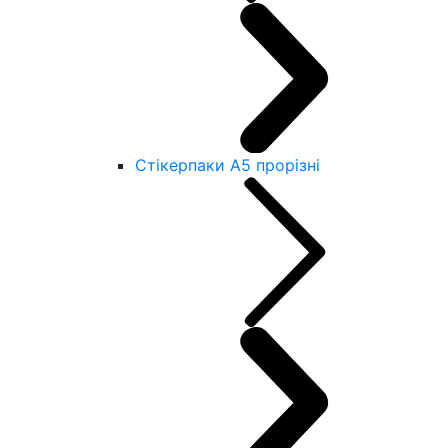
Стікерпаки А5 прорізні