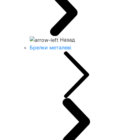
Назад
Брелки металеві