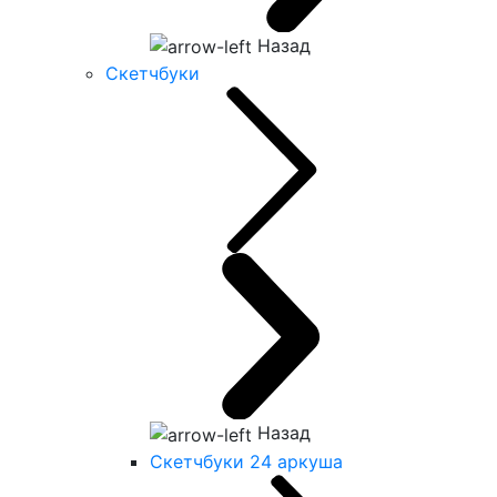
Назад
Скетчбуки
Назад
Скетчбуки 24 аркуша