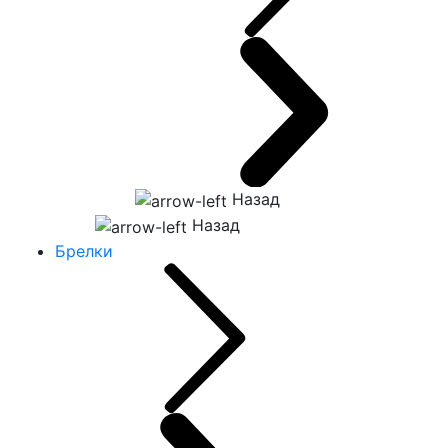
Назад
Назад
Брелки