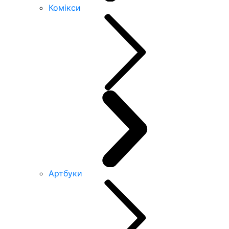
Комікси
Артбуки