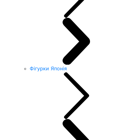
Фігурки Японія