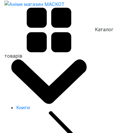
Каталог
товарів
Книги