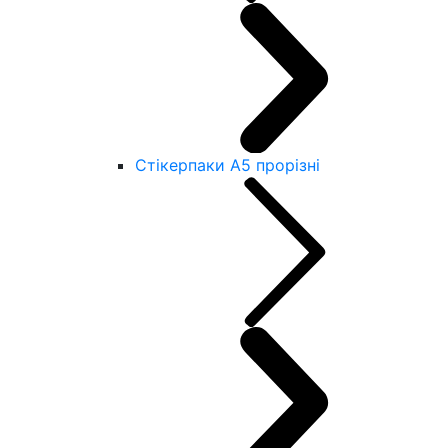
Стікерпаки А5 прорізні