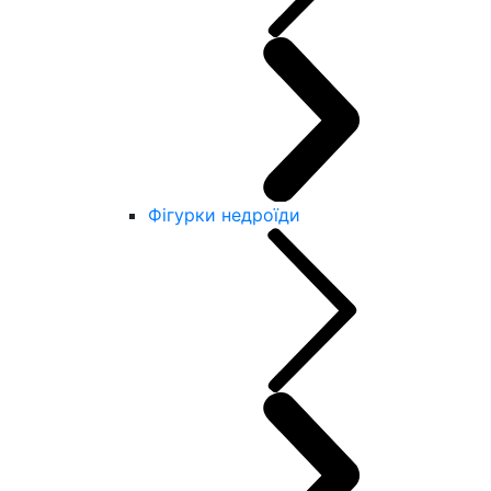
Фігурки недроїди