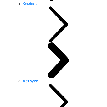
Комікси
Артбуки