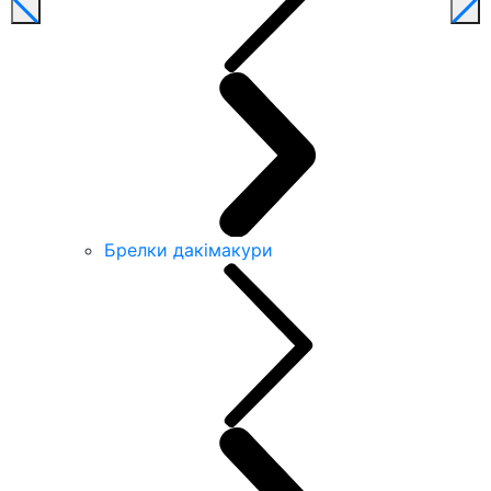
Брелки дакімакури