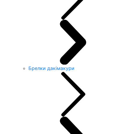
Брелки дакімакури