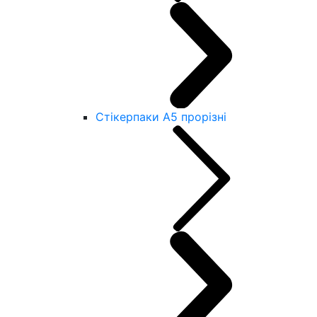
Стікерпаки А5 прорізні