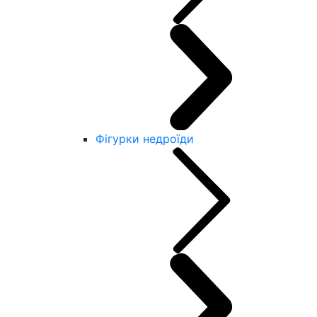
Фігурки недроїди