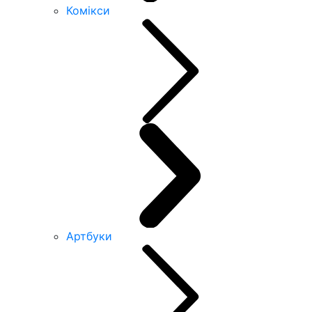
Комікси
Артбуки