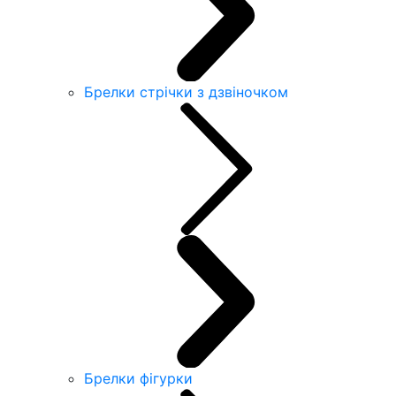
Брелки стрічки з дзвіночком
Брелки фігурки