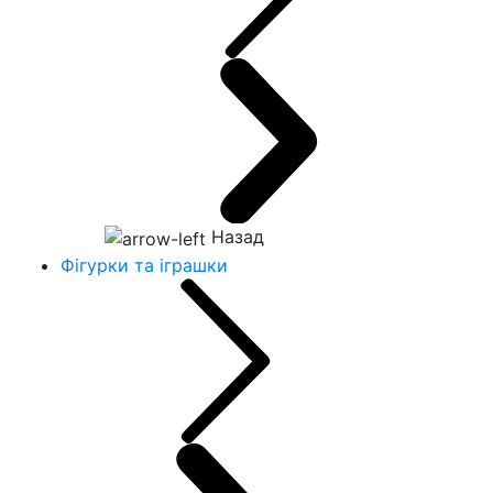
Назад
Фігурки та іграшки