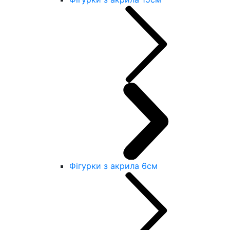
Фігурки з акрила 6см