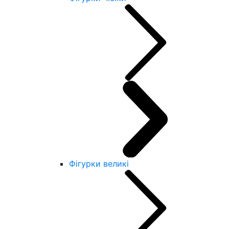
Фігурки великі