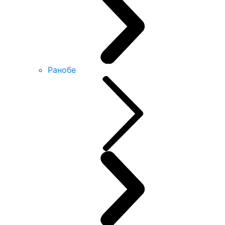
Ранобе