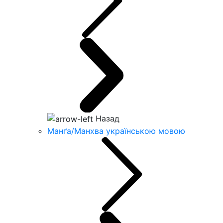
Назад
Манґа/Манхва українською мовою