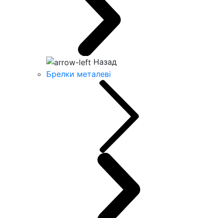
Назад
Брелки металеві