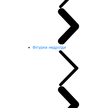
Фігурки недроїди