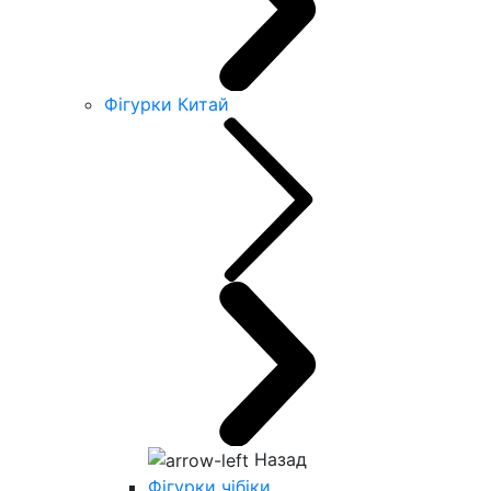
Фігурки Китай
Назад
Фігурки чібіки