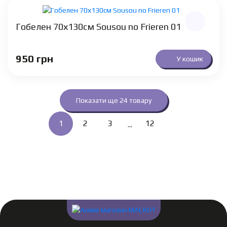
Гобелен 70х130см Sousou no Frieren 01
950
грн
У кошик
Показати ще 24 товару
1
2
3
12
...