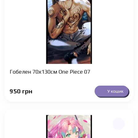
Гобелен 70х130см One Piece 07
950
грн
У кошик