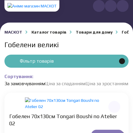
МАСКОТ
Каталог товарів
Товари для дому
Гобе
Гобелени великі
Фільтр товарів
Сортування:
За замовчуванням
Ціна за спаданням
Ціна за зростанням
Гобелен 70х130см Tongari Boushi no Atelier
02