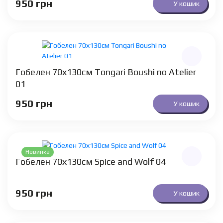
950
грн
У кошик
Гобелен 70х130см Tongari Boushi no Atelier
01
950
грн
У кошик
Новинка
Гобелен 70х130см Spice and Wolf 04
950
грн
У кошик