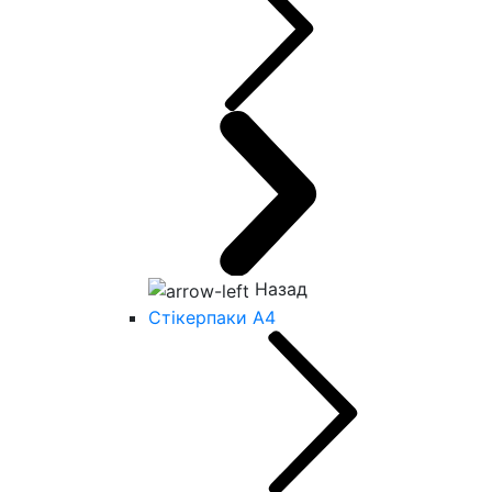
Назад
Стікерпаки А4