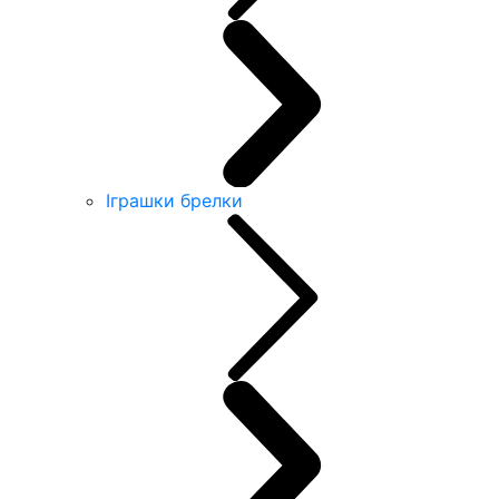
Іграшки брелки