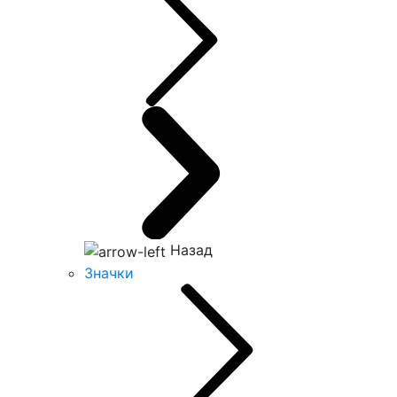
Назад
Значки