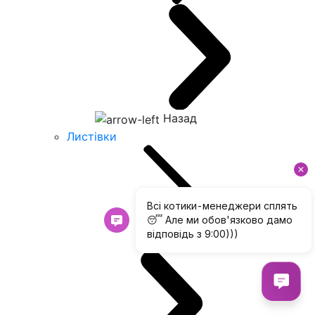
Назад
Листівки