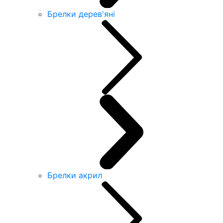
Брелки дерев'яні
Брелки акрил