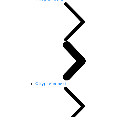
Фігурки великі