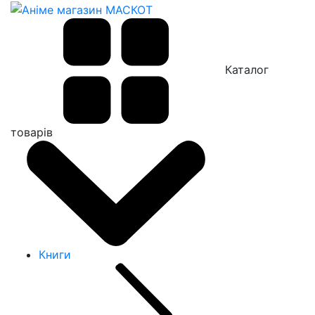
Каталог
товарів
Книги