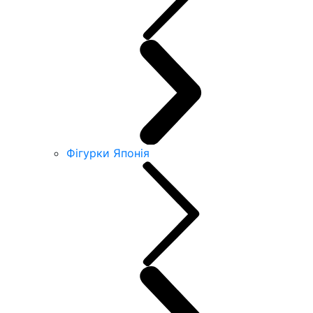
Фігурки Японія