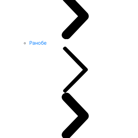
Ранобе