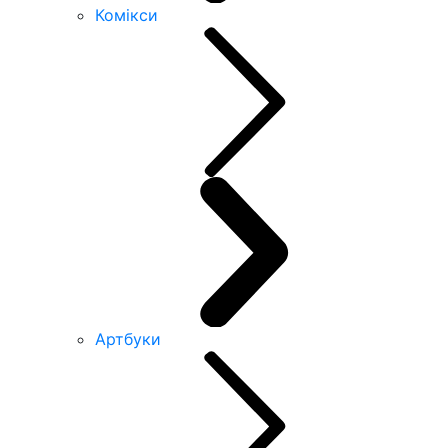
Комікси
Артбуки