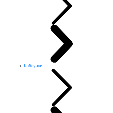
Каблучки