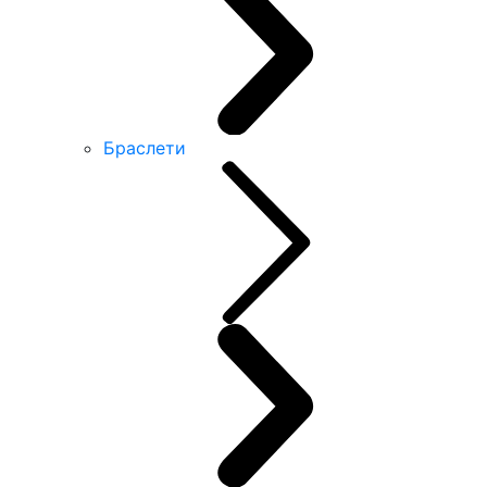
Браслети