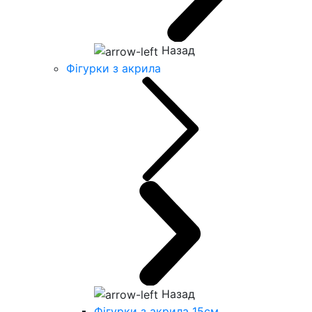
Назад
Фігурки з акрила
Назад
Фігурки з акрила 15см