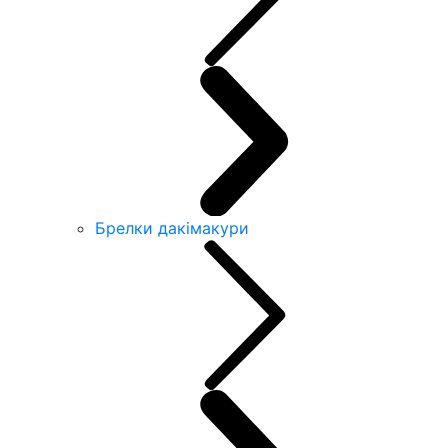
Брелки дакімакури