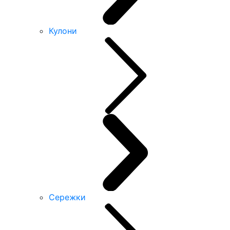
Кулони
Сережки