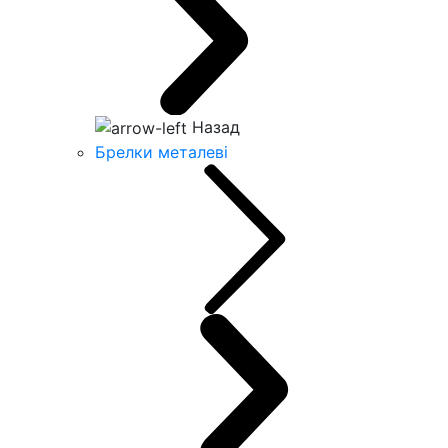
Назад
Брелки металеві