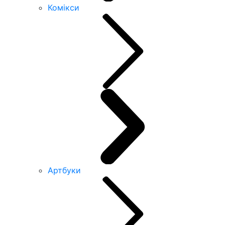
Комікси
Артбуки