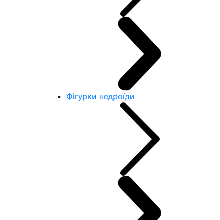
Фігурки недроїди