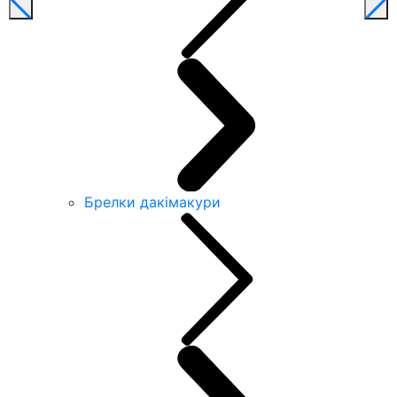
Брелки дакімакури