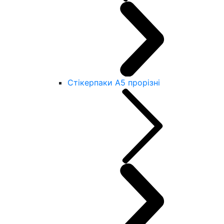
Стікерпаки А5 прорізні