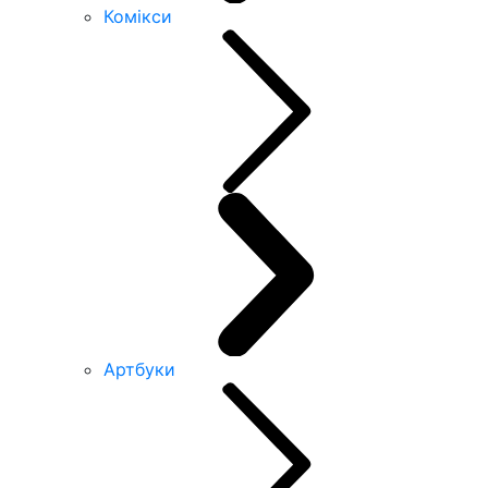
Комікси
Артбуки