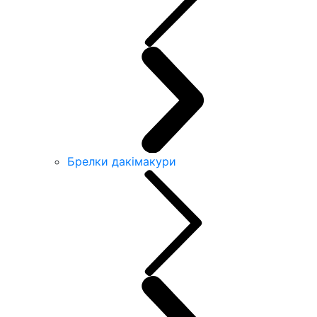
Брелки дакімакури