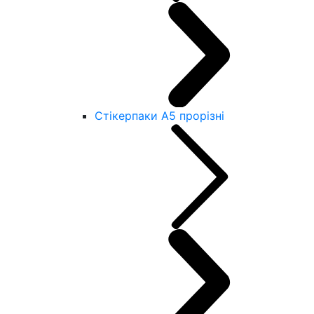
Стікерпаки А5 прорізні