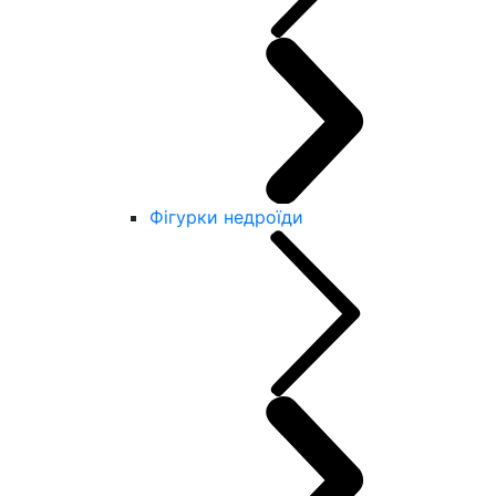
Фігурки недроїди