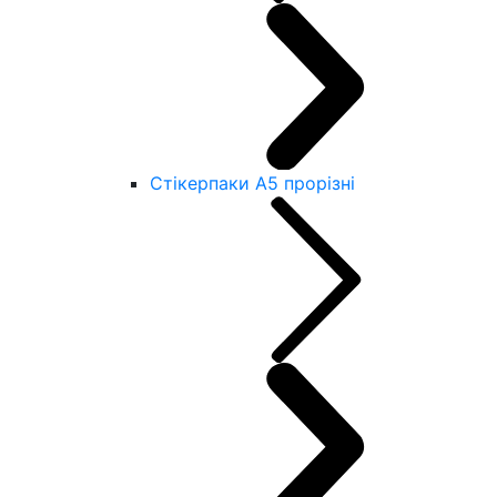
Стікерпаки А5 прорізні