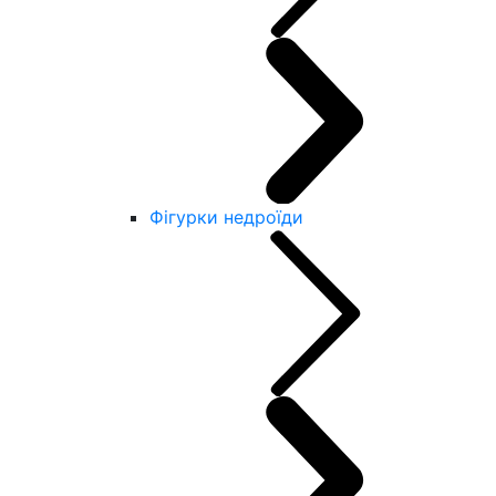
Фігурки недроїди