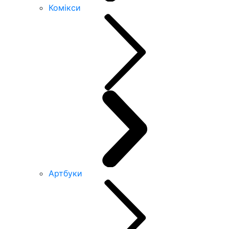
Комікси
Артбуки