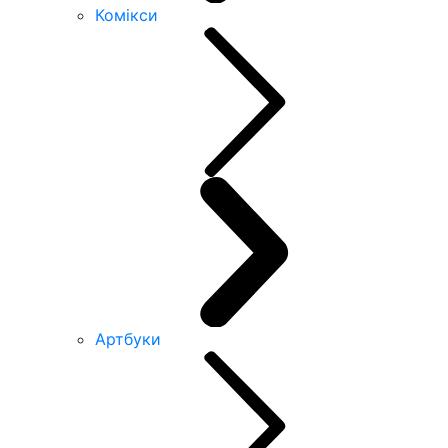
Комікси
Артбуки