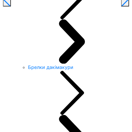
Брелки дакімакури