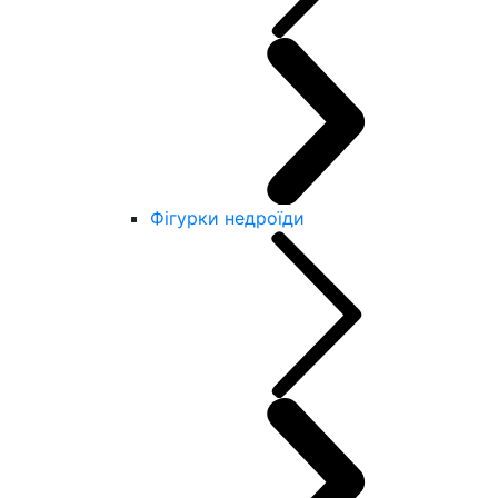
Фігурки недроїди