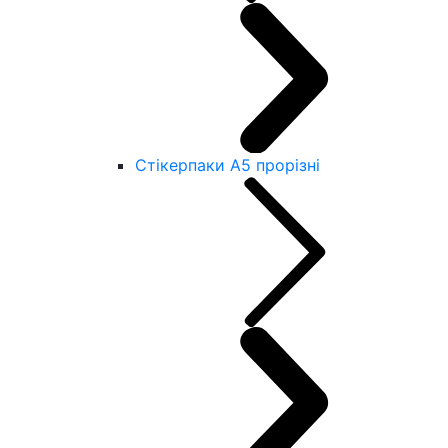
Стікерпаки А5 прорізні