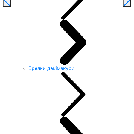
Брелки дакімакури