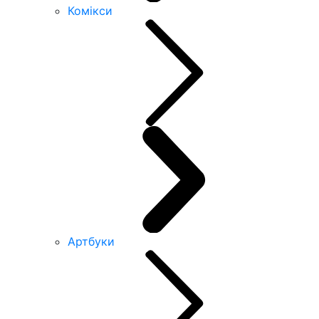
Комікси
Артбуки