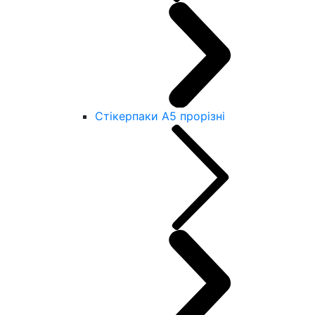
Стікерпаки А5 прорізні