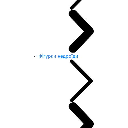
Фігурки недроїди