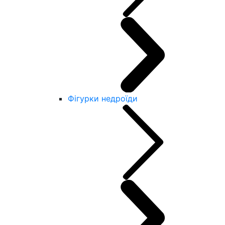
Фігурки недроїди