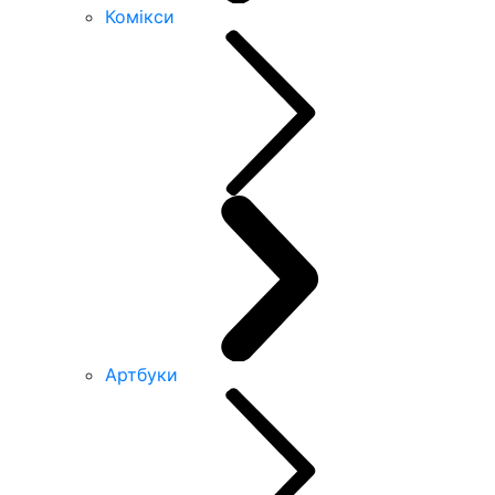
Комікси
Артбуки