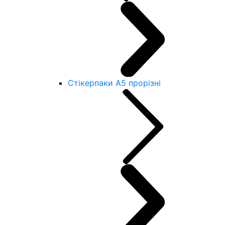
Стікерпаки А5 прорізні