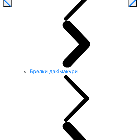
Брелки дакімакури