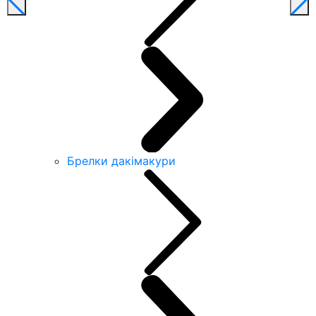
Брелки дакімакури