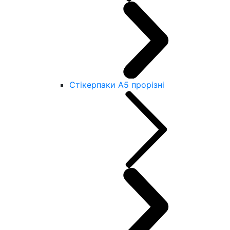
Стікерпаки А5 прорізні