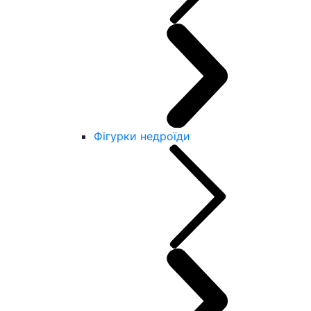
Фігурки недроїди