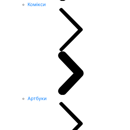
Комікси
Артбуки