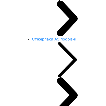
Стікерпаки А5 прорізні