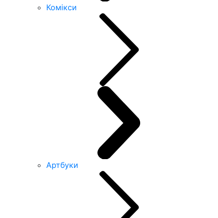
Комікси
Артбуки