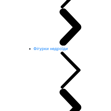
Фігурки недроїди