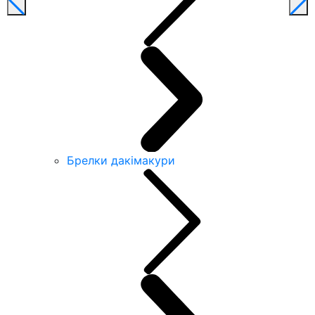
Брелки дакімакури