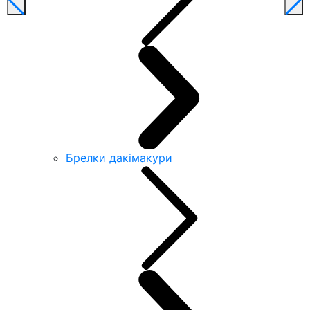
Брелки дакімакури