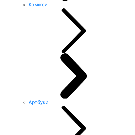
Комікси
Артбуки