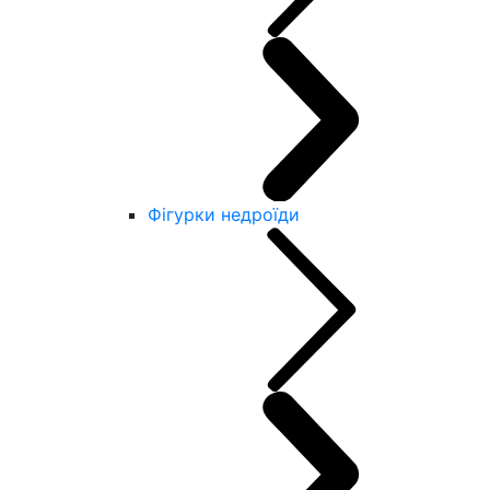
Фігурки недроїди