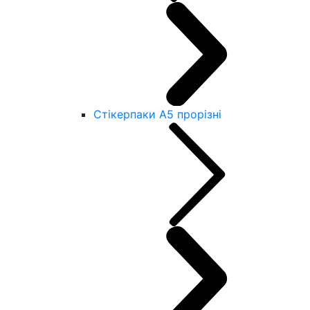
Стікерпаки А5 прорізні