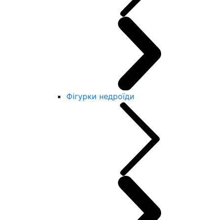
Фігурки недроїди