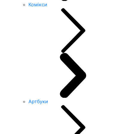
Комікси
Артбуки