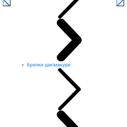
Брелки дакімакури