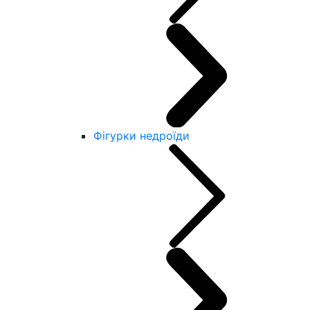
Фігурки недроїди