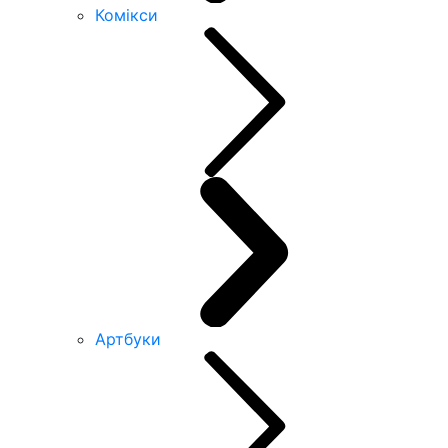
Комікси
Артбуки