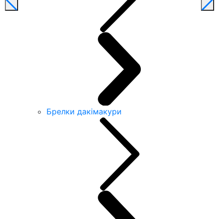
Брелки дакімакури