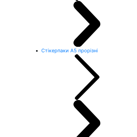
Стікерпаки А5 прорізні