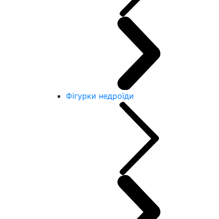
Фігурки недроїди