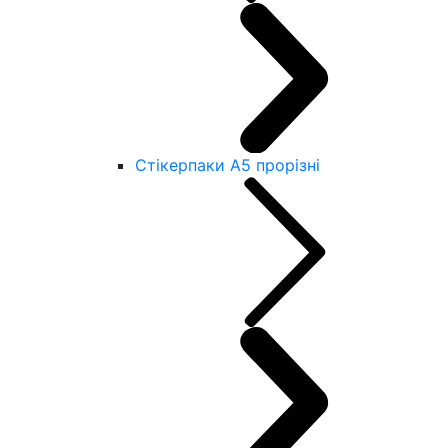
Стікерпаки А5 прорізні