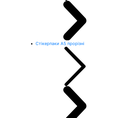
Стікерпаки А5 прорізні