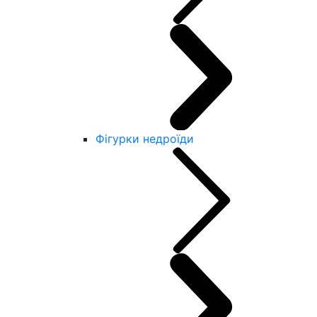
Фігурки недроїди