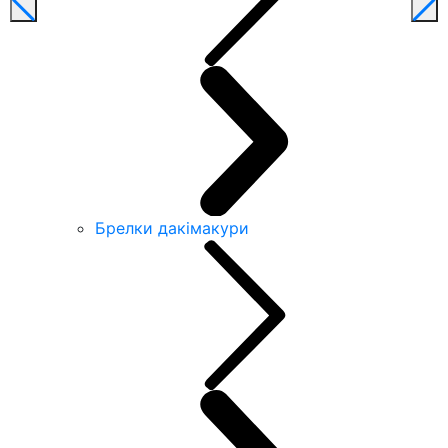
Брелки дакімакури