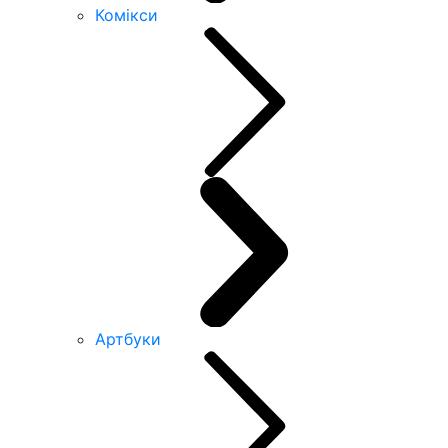
Комікси
Артбуки