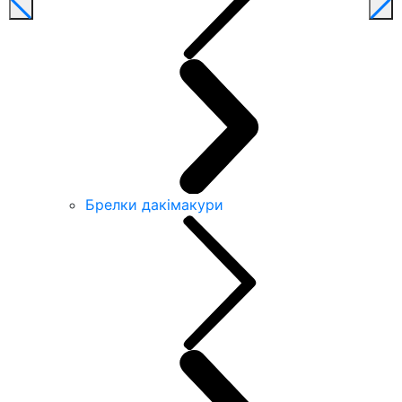
Брелки дакімакури