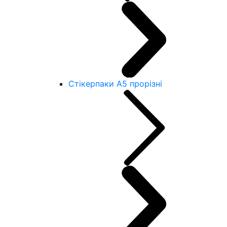
Стікерпаки А5 прорізні