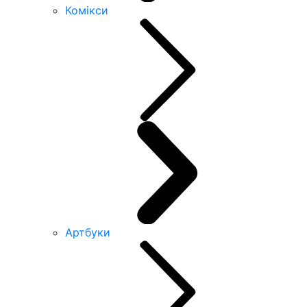
Комікси
Артбуки