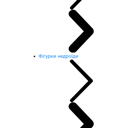
Фігурки недроїди