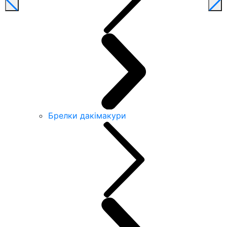
Брелки дакімакури