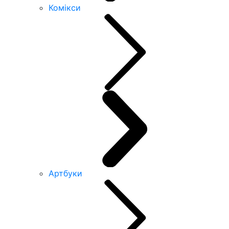
Комікси
Артбуки