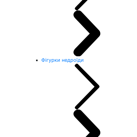
Фігурки недроїди