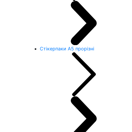
Стікерпаки А5 прорізні