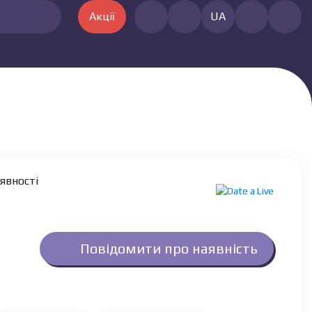
Акції
UA
явності
Повідомити про наявність