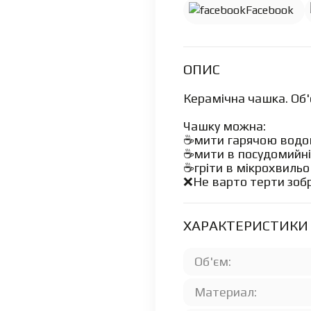
Facebook
ОПИС
Керамічна чашка. Об'
Чашку можна:
☕️мити гарячою водою
☕️мити в посудомийні
☕️гріти в мікрохвильов
❌Не варто терти зоб
ХАРАКТЕРИСТИКИ
Об'єм:
Материал: