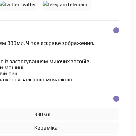
Twitter
Telegram
єм 330мл. Чітке яскраве зображення.
 із застосуванням миючих засобів,
й машині,
ій пічі.
раження залізною мочалкою.
330мл
Кераміка