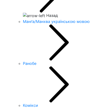
Назад
Манґа/Манхва українською мовою
Ранобе
Комікси