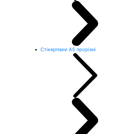
Стікерпаки А5 прорізні