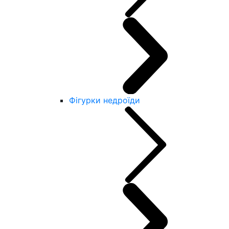
Фігурки недроїди