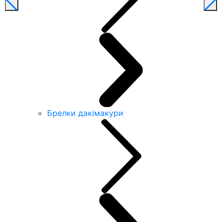
Брелки дакімакури