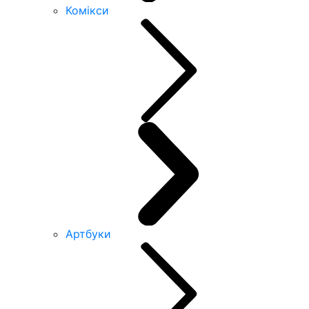
Комікси
Артбуки