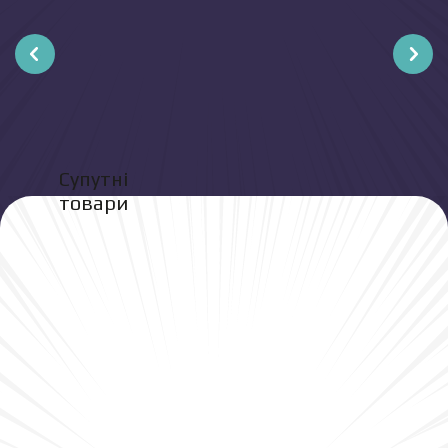
Супутні
товари
280
грн
У кошик