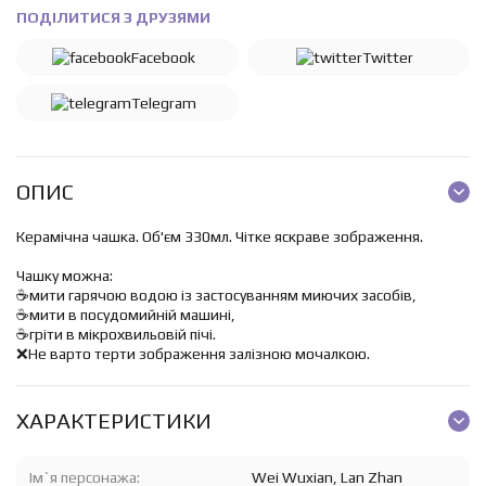
ПОДІЛИТИСЯ З ДРУЗЯМИ
Facebook
Twitter
Telegram
ОПИС
Керамічна чашка. Об'єм 330мл. Чітке яскраве зображення.
Чашку можна:
☕️мити гарячою водою із застосуванням миючих засобів,
☕️мити в посудомийній машині,
☕️гріти в мікрохвильовій пічі.
❌Не варто терти зображення залізною мочалкою.
ХАРАКТЕРИСТИКИ
Ім`я персонажа:
Wei Wuxian, Lan Zhan