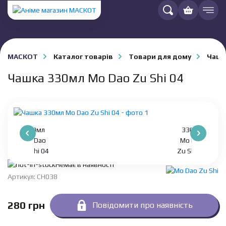
МАСКОТ
Каталог товарів
Товари для дому
Чашк
Чашка 330мл Mo Dao Zu Shi 04
Немає в наявності
Артикул: CH038
280
грн
Повідомити про наявність