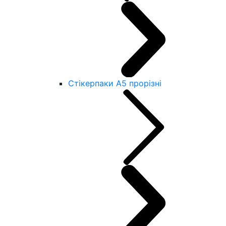
Стікерпаки А5 прорізні