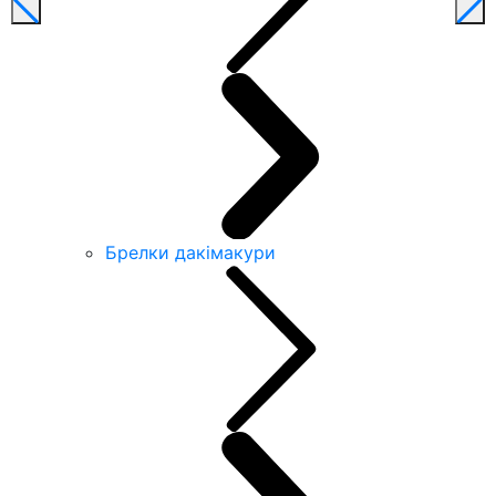
Брелки дакімакури