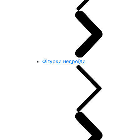
Фігурки недроїди