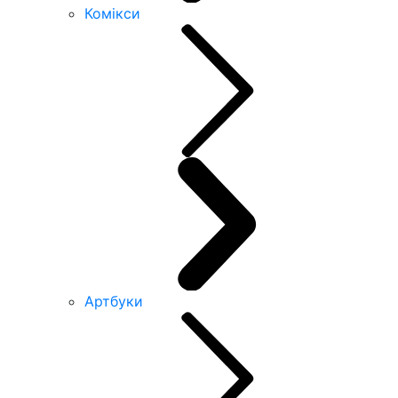
Комікси
Артбуки