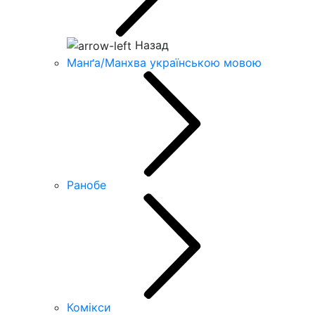
Назад
Манґа/Манхва українською мовою
Ранобе
Комікси