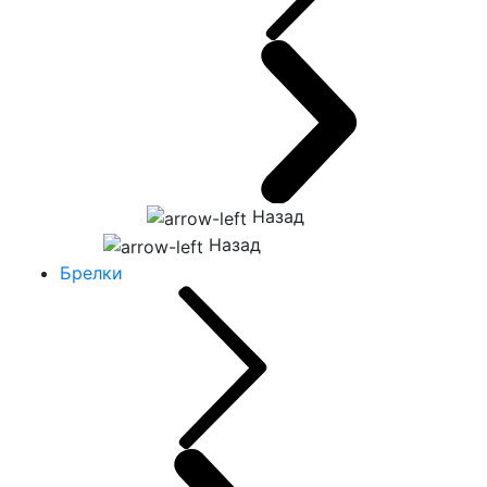
Назад
Назад
Брелки