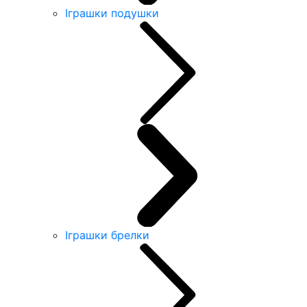
Іграшки подушки
Іграшки брелки