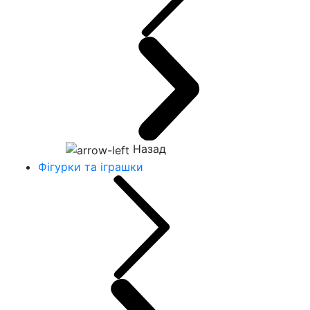
Назад
Фігурки та іграшки