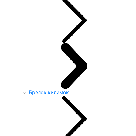
Брелок килимок