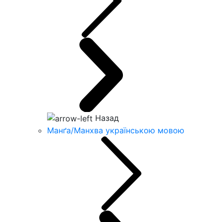
Назад
Манґа/Манхва українською мовою