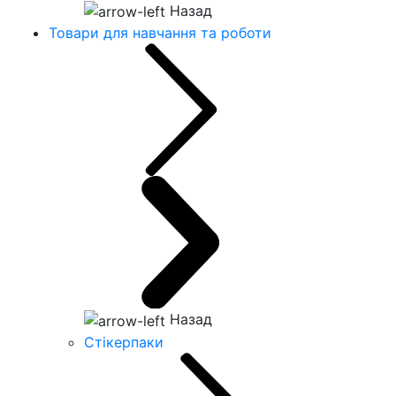
Назад
Товари для навчання та роботи
Назад
Стікерпаки