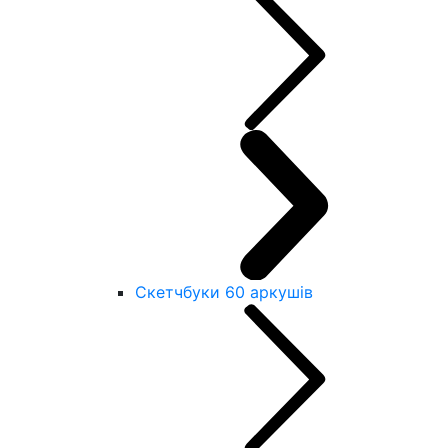
Скетчбуки 60 аркушів