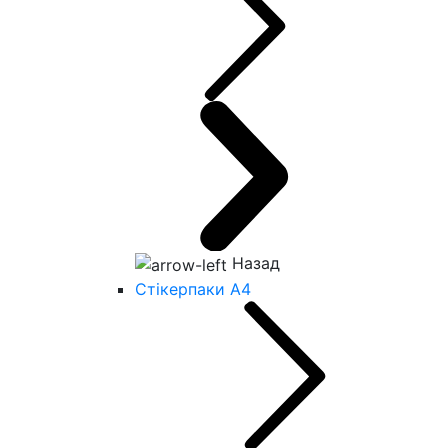
Назад
Стікерпаки А4