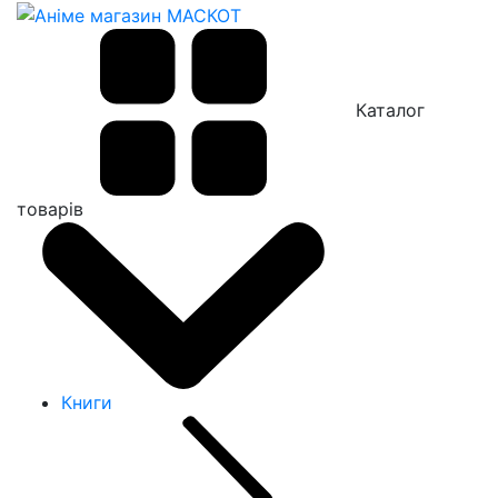
Каталог
товарів
Книги