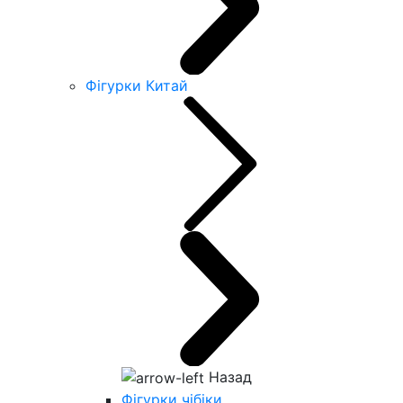
Фігурки Китай
Назад
Фігурки чібіки